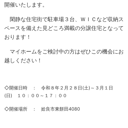
開催いたします。
閑静な住宅街で駐車場３台、ＷＩＣなど収納ス
ペースを備えた見どころ満載の分譲住宅となって
おります！
マイホームをご検討中の方はぜひこの機会にお
越しください！
◇開催日時 ： 令和８年２月２８日(土)～３月１日
(日) １０：００～１７：００
◇開催場所 ： 姶良市東餅田4080