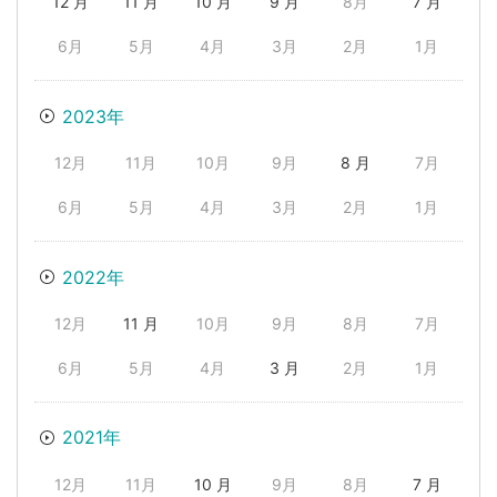
12 月
11 月
10 月
9 月
8月
7 月
6月
5月
4月
3月
2月
1月
2023年
12月
11月
10月
9月
8 月
7月
6月
5月
4月
3月
2月
1月
2022年
12月
11 月
10月
9月
8月
7月
6月
5月
4月
3 月
2月
1月
2021年
12月
11月
10 月
9月
8月
7 月