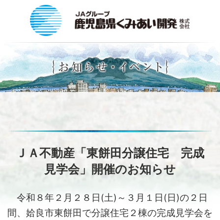
ＪＡ不動産「東餅田分譲住宅 完成
見学会」開催のお知らせ
令和８年２月２８日(土)～３月１日(日)の２日
間、姶良市東餅田で分譲住宅２棟の完成見学会を