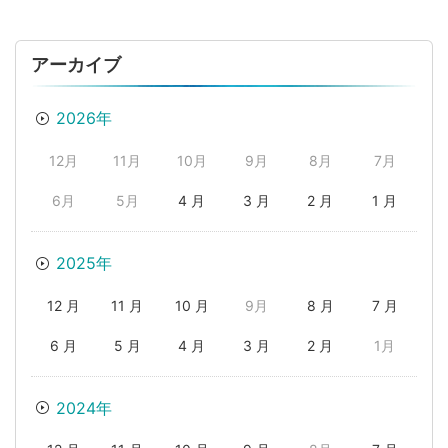
アーカイブ
2026年
12月
11月
10月
9月
8月
7月
6月
5月
4 月
3 月
2 月
1 月
2025年
12 月
11 月
10 月
9月
8 月
7 月
6 月
5 月
4 月
3 月
2 月
1月
2024年