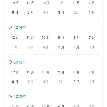
12 月
11 月
10月
9月
8 月
7 月
6 月
5 月
4月
3 月
2月
1 月
2014年
12 月
11 月
10 月
9 月
8 月
7 月
6月
5月
4月
3 月
2 月
1月
2013年
12 月
11 月
10 月
9 月
8 月
7 月
6 月
5月
4月
3月
2 月
1月
2012年
12月
11 月
10 月
9 月
8月
7月