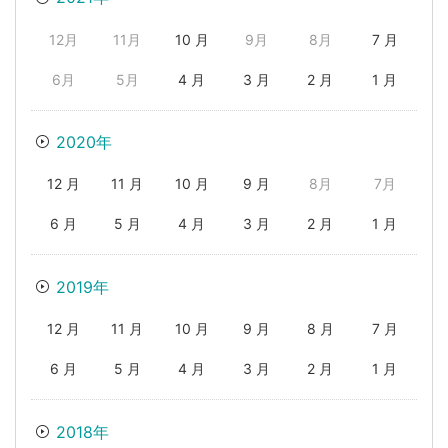
12月
11月
10 月
9月
8月
7 月
6月
5月
4 月
3 月
2 月
1 月
2020年
12 月
11 月
10 月
9 月
8月
7月
6 月
5 月
4 月
3 月
2 月
1 月
2019年
12 月
11 月
10 月
9 月
8 月
7 月
6 月
5 月
4 月
3 月
2 月
1 月
2018年