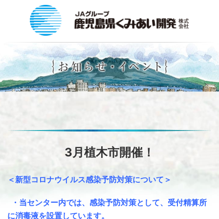
3月植木市開催！
＜新型コロナウイルス感染予防対策について＞
・当センター内では、感染予防対策として、受付精算所
に消毒液を設置しています。