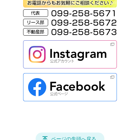
ページの先頭へ戻る