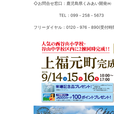
◇お問合せ窓口：鹿児島県くみあい開発㈱
TEL：099－258－5673
フリーダイヤル：0120－976－890(受付時間10