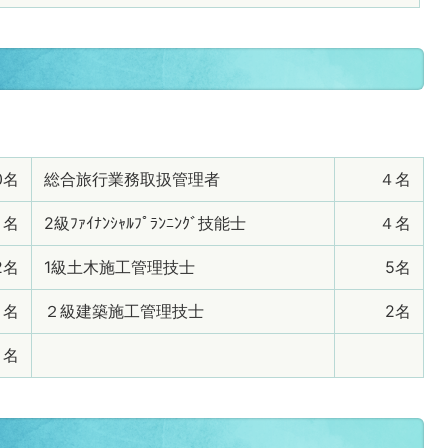
0名
総合旅行業務取扱管理者
４名
３名
2級ﾌｧｲﾅﾝｼｬﾙﾌﾟﾗﾝﾆﾝｸﾞ技能士
４名
2名
1級土木施工管理技士
5名
５名
２級建築施工管理技士
2名
２名