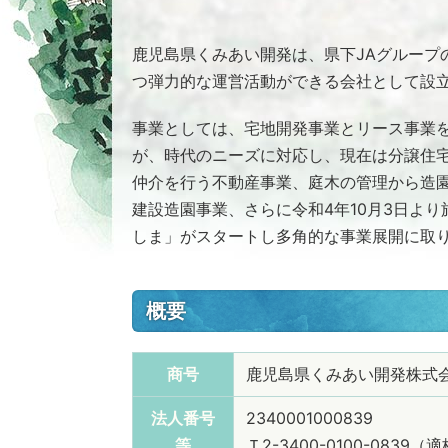
鹿児島県くみあい開発は、県下JAグループ
つ弾力的な運営活動ができる会社として設
事業としては、宅地開発事業とリース事業
が、時代のニーズに対応し、現在は分譲住
仲介を行う不動産事業、庭木の管理から造
建設造園事業、さらに令和4年10月3日より
しま」がスタートし多角的な事業展開に取
概要
商号
鹿児島県くみあい開発株式
法人番号
2340001000839
等
Ｔ2-3400-0100-08