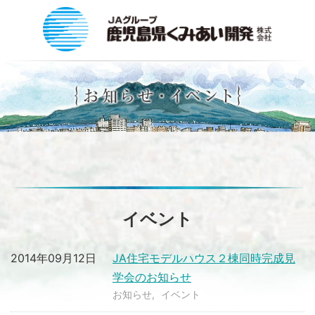
イベント
2014年09月12日
JA住宅モデルハウス２棟同時完成見
学会のお知らせ
お知らせ
イベント