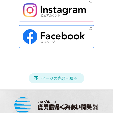
ページの先頭へ戻る