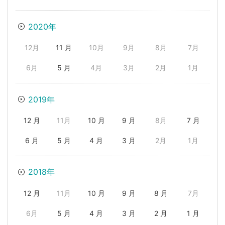
2020年
12月
11 月
10月
9月
8月
7月
6月
5 月
4月
3月
2月
1月
2019年
12 月
11月
10 月
9 月
8月
7 月
6 月
5 月
4 月
3 月
2月
1月
2018年
12 月
11月
10 月
9 月
8 月
7月
6月
5 月
4 月
3 月
2 月
1 月