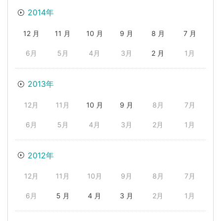
2014年
12 月
11 月
10 月
9 月
8 月
7 月
6月
5月
4月
3月
2 月
1月
2013年
12月
11月
10 月
9 月
8月
7月
6月
5月
4月
3月
2月
1月
2012年
12月
11月
10月
9月
8月
7月
6月
5 月
4 月
3 月
2月
1月