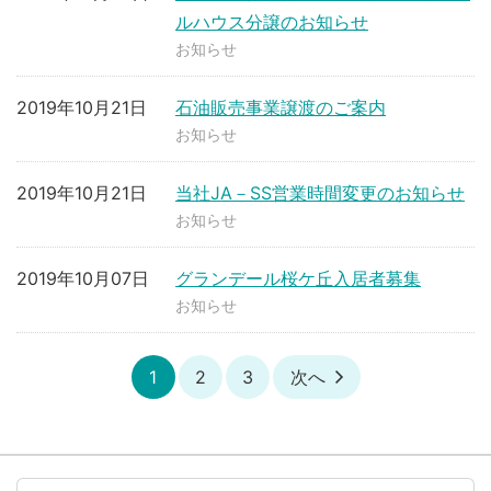
ルハウス分譲のお知らせ
お知らせ
2019年10月21日
石油販売事業譲渡のご案内
お知らせ
2019年10月21日
当社JA－SS営業時間変更のお知らせ
お知らせ
2019年10月07日
グランデール桜ケ丘入居者募集
お知らせ
1
2
3
次へ