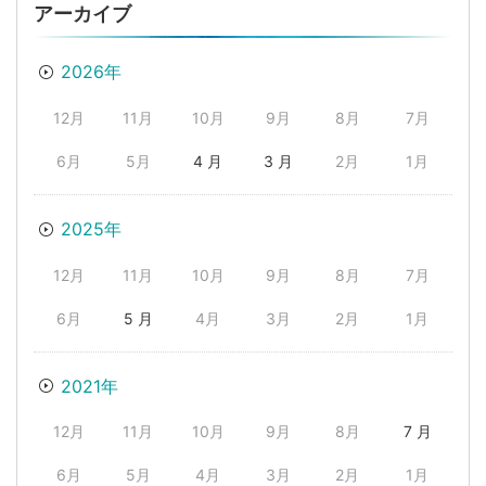
アーカイブ
2026年
12月
11月
10月
9月
8月
7月
6月
5月
4 月
3 月
2月
1月
2025年
12月
11月
10月
9月
8月
7月
6月
5 月
4月
3月
2月
1月
2021年
12月
11月
10月
9月
8月
7 月
6月
5月
4月
3月
2月
1月