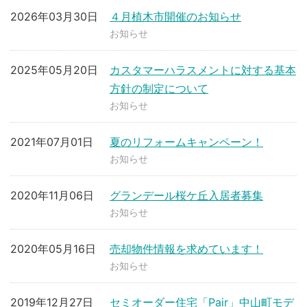
2026年03月30日
４月植木市開催のお知らせ
お知らせ
2025年05月20日
カスタマーハラスメントに対する基本
方針の制定について
お知らせ
2021年07月01日
夏のリフォームキャンペーン！
お知らせ
2020年11月06日
グランデール桜ケ丘入居者募集
お知らせ
2020年05月16日
売却物件情報を求めています！
お知らせ
2019年12月27日
セミオーダー住宅「Pair」中山町モデ