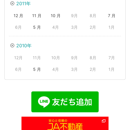
2011年
12 月
11 月
10 月
9月
8月
7 月
6月
5 月
4月
3月
2月
1月
2010年
12月
11月
10月
9月
8月
7月
6月
5 月
4月
3月
2月
1月