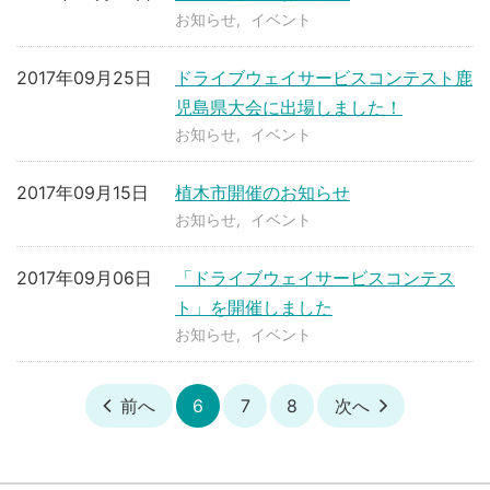
お知らせ
イベント
2017年09月25日
ドライブウェイサービスコンテスト鹿
児島県大会に出場しました！
お知らせ
イベント
2017年09月15日
植木市開催のお知らせ
お知らせ
イベント
2017年09月06日
「ドライブウェイサービスコンテス
ト」を開催しました
お知らせ
イベント
前へ
6
7
8
次へ