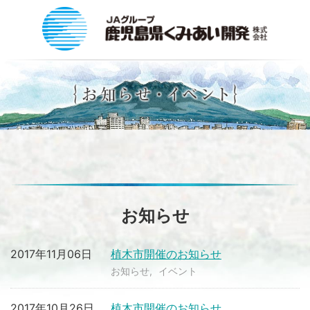
お知らせ
2017年11月06日
植木市開催のお知らせ
お知らせ
イベント
2017年10月26日
植木市開催のお知らせ