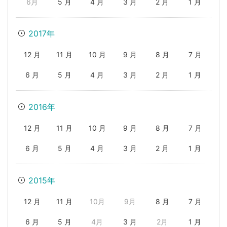
6月
5 月
4 月
3 月
2 月
1 月
2017年
12 月
11 月
10 月
9 月
8 月
7 月
6 月
5 月
4 月
3 月
2 月
1 月
2016年
12 月
11 月
10 月
9 月
8 月
7 月
6 月
5 月
4 月
3 月
2 月
1 月
2015年
12 月
11 月
10月
9月
8 月
7 月
6 月
5 月
4月
3 月
2月
1 月