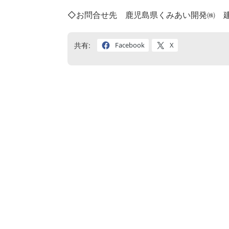
◇お問合せ先 鹿児島県くみあい開発㈱ 建設造園
Facebook
X
共有: