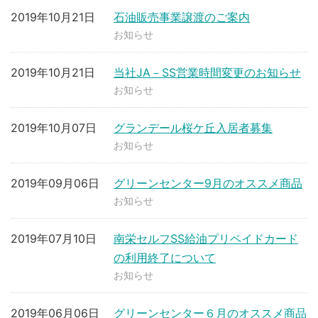
2019年10月21日
石油販売事業譲渡のご案内
お知らせ
2019年10月21日
当社JA－SS営業時間変更のお知らせ
お知らせ
2019年10月07日
グランデール桜ケ丘入居者募集
お知らせ
2019年09月06日
グリーンセンター9月のオススメ商品
お知らせ
2019年07月10日
南栄セルフSS給油プリペイドカード
の利用終了について
お知らせ
2019年06月06日
グリーンセンター６月のオススメ商品