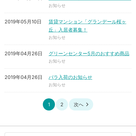
お知らせ
2019年05月10日
賃貸マンション「グランデール桜ヶ
丘」入居者募集！
お知らせ
2019年04月26日
グリーンセンター5月のおすすめ商品
お知らせ
2019年04月26日
バラ入荷のお知らせ
お知らせ
1
2
次へ