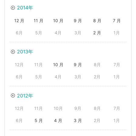
2014年
12 月
11 月
10 月
9 月
8 月
7 月
6月
5月
4月
3月
2 月
1月
2013年
12月
11月
10 月
9 月
8月
7月
6月
5月
4月
3月
2月
1月
2012年
12月
11月
10月
9月
8月
7月
6月
5 月
4 月
3 月
2月
1月