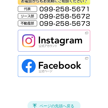
ページの先頭へ戻る