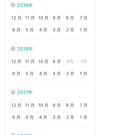
2019年
12 月
11 月
10 月
9 月
8 月
7 月
6 月
5 月
4 月
3 月
2 月
1 月
2018年
12 月
11 月
10 月
9 月
8月
7月
6 月
5 月
4 月
3 月
2 月
1 月
2017年
12 月
11 月
10 月
9 月
8 月
7 月
6 月
5 月
4 月
3 月
2 月
1 月