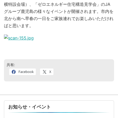
横特設会場）、「ゼロエネルギー住宅構造見学会」のJA
グループ鹿児島の様々なイベントが開催されます。市内を
北から南へ早春の一日をご家族連れでお楽しみいただけれ
ばと思います。
共有:
Facebook
X
お知らせ・イベント