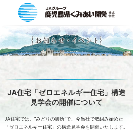
JA住宅「ゼロエネルギー住宅」構造
見学会の開催について
JA住宅では、”みどりの御所”で、今当社で取組み始めた
「ゼロエネルギー住宅」の構造見学会を開催いたします。