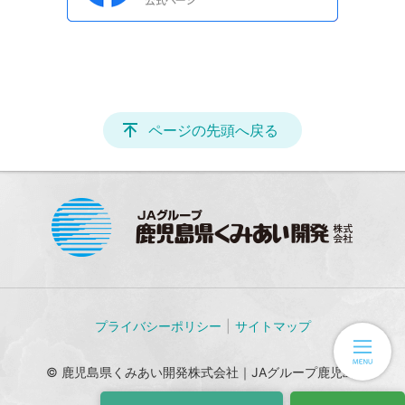
ページの先頭へ戻る
プライバシーポリシー
サイトマップ
© 鹿児島県くみあい開発株式会社｜JAグループ鹿児島.