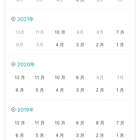
2021年
12月
11月
10 月
9月
8月
7 月
6月
5月
4 月
3 月
2 月
1 月
2020年
12 月
11 月
10 月
9 月
8月
7月
6 月
5 月
4 月
3 月
2 月
1 月
2019年
12 月
11 月
10 月
9 月
8 月
7 月
6 月
5 月
4 月
3 月
2 月
1 月