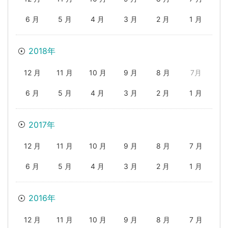
6 月
5 月
4 月
3 月
2 月
1 月
2018年
12 月
11 月
10 月
9 月
8 月
7月
6 月
5 月
4 月
3 月
2 月
1 月
2017年
12 月
11 月
10 月
9 月
8 月
7 月
6 月
5 月
4 月
3 月
2 月
1 月
2016年
12 月
11 月
10 月
9 月
8 月
7 月