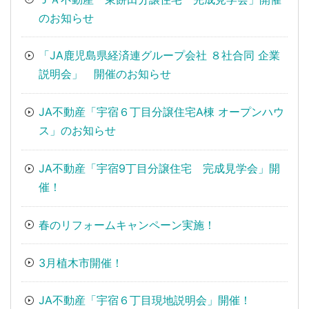
のお知らせ
「JA鹿児島県経済連グループ会社 ８社合同 企業
説明会」 開催のお知らせ
JA不動産「宇宿６丁目分譲住宅A棟 オープンハウ
ス」のお知らせ
JA不動産「宇宿9丁目分譲住宅 完成見学会」開
催！
春のリフォームキャンペーン実施！
3月植木市開催！
JA不動産「宇宿６丁目現地説明会」開催！