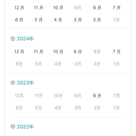
12 月
11 月
10 月
9月
8 月
7 月
6 月
5 月
4 月
3 月
2 月
1月
2024年
12 月
11 月
10 月
9 月
8月
7 月
6月
5月
4月
3月
2月
1月
2023年
12月
11月
10月
9月
8 月
7月
6月
5月
4月
3月
2月
1月
2022年