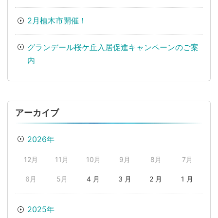
2月植木市開催！
グランデール桜ケ丘入居促進キャンペーンのご案
内
アーカイブ
2026年
12月
11月
10月
9月
8月
7月
6月
5月
4 月
3 月
2 月
1 月
2025年