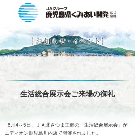
生活総合展示会ご来場の御礼
6月4～5日、ＪＡ北さつま主催の「生活総合展示会」が
エディオン鹿児島川内店で開催されました。