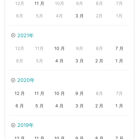
12月
11 月
10月
9月
8月
7月
6月
5月
4月
3 月
2月
1月
2021年
12月
11月
10 月
9月
8月
7 月
6月
5月
4 月
3 月
2 月
1 月
2020年
12 月
11 月
10 月
9 月
8月
7月
6 月
5 月
4 月
3 月
2 月
1 月
2019年
12 月
11 月
10 月
9 月
8 月
7 月