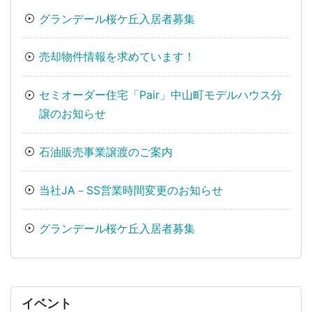
グランデール桜ケ丘入居者募集
売却物件情報を求めています！
セミオーダー住宅「Pair」中山町モデルハウス分
譲のお知らせ
石油販売事業譲渡のご案内
当社JA－SS営業時間変更のお知らせ
グランデール桜ケ丘入居者募集
イベント