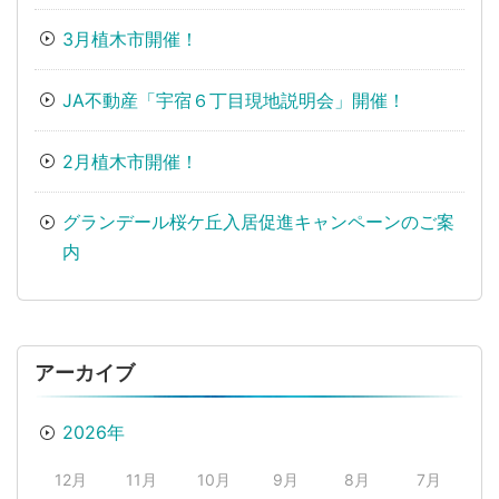
3月植木市開催！
JA不動産「宇宿６丁目現地説明会」開催！
2月植木市開催！
グランデール桜ケ丘入居促進キャンペーンのご案
内
アーカイブ
2026年
12月
11月
10月
9月
8月
7月