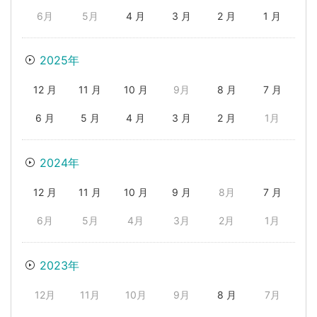
6月
5月
4 月
3 月
2 月
1 月
2025年
12 月
11 月
10 月
9月
8 月
7 月
6 月
5 月
4 月
3 月
2 月
1月
2024年
12 月
11 月
10 月
9 月
8月
7 月
6月
5月
4月
3月
2月
1月
2023年
12月
11月
10月
9月
8 月
7月