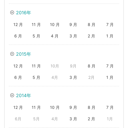
2016年
12 月
11 月
10 月
9 月
8 月
7 月
6 月
5 月
4 月
3 月
2 月
1 月
2015年
12 月
11 月
10月
9月
8 月
7 月
6 月
5 月
4月
3 月
2月
1 月
2014年
12 月
11 月
10 月
9 月
8 月
7 月
6月
5月
4月
3 月
2 月
1月