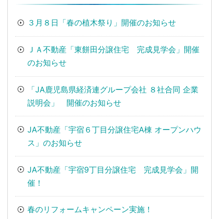
３月８日「春の植木祭り」開催のお知らせ
ＪＡ不動産「東餅田分譲住宅 完成見学会」開催
のお知らせ
「JA鹿児島県経済連グループ会社 ８社合同 企業
説明会」 開催のお知らせ
JA不動産「宇宿６丁目分譲住宅A棟 オープンハウ
ス」のお知らせ
JA不動産「宇宿9丁目分譲住宅 完成見学会」開
催！
春のリフォームキャンペーン実施！