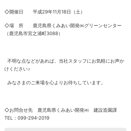
◇開催日 平成29年11月18日（土）
◇場 所 鹿児島県くみあい開発㈱グリーンセンター
（鹿児島市宮之浦町3088）
不明な点などがあれば、当社スタッフにお気軽にお声か
けください♪
みなさまのご来場を心よりお待ちしています。
◇お問合せ先 鹿児島県くみあい開発㈱ 建設造園課
TEL：099-294-2019