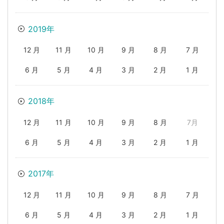
2019年
12 月
11 月
10 月
9 月
8 月
7 月
6 月
5 月
4 月
3 月
2 月
1 月
2018年
12 月
11 月
10 月
9 月
8 月
7月
6 月
5 月
4 月
3 月
2 月
1 月
2017年
12 月
11 月
10 月
9 月
8 月
7 月
6 月
5 月
4 月
3 月
2 月
1 月