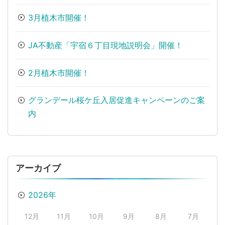
3月植木市開催！
JA不動産「宇宿６丁目現地説明会」開催！
2月植木市開催！
グランデール桜ケ丘入居促進キャンペーンのご案
内
アーカイブ
2026年
12月
11月
10月
9月
8月
7月