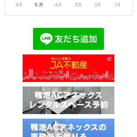
6月
5 月
4月
3月
2月
1月