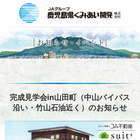
完成見学会in山田町（中山バイパス
沿い・竹山石油近く）のお知らせ