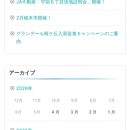
JA不動産「宇宿６丁目現地説明会」開催！
2月植木市開催！
グランデール桜ケ丘入居促進キャンペーンのご案
内
アーカイブ
2026年
12月
11月
10月
9月
8月
7月
6月
5月
4 月
3 月
2 月
1 月