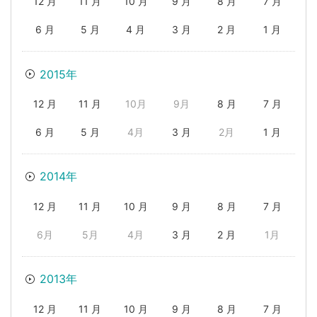
12 月
11 月
10 月
9 月
8 月
7 月
6 月
5 月
4 月
3 月
2 月
1 月
2015年
12 月
11 月
10月
9月
8 月
7 月
6 月
5 月
4月
3 月
2月
1 月
2014年
12 月
11 月
10 月
9 月
8 月
7 月
6月
5月
4月
3 月
2 月
1月
2013年
12 月
11 月
10 月
9 月
8 月
7 月