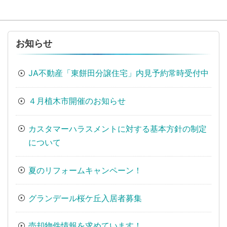
お知らせ
JA不動産「東餅田分譲住宅」内見予約常時受付中
４月植木市開催のお知らせ
カスタマーハラスメントに対する基本方針の制定
について
夏のリフォームキャンペーン！
グランデール桜ケ丘入居者募集
売却物件情報を求めています！