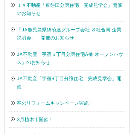
ＪＡ不動産「東餅田分譲住宅 完成見学会」開催
のお知らせ
「JA鹿児島県経済連グループ会社 ８社合同 企業
説明会」 開催のお知らせ
JA不動産「宇宿６丁目分譲住宅A棟 オープンハウ
ス」のお知らせ
JA不動産「宇宿9丁目分譲住宅 完成見学会」開
催！
春のリフォームキャンペーン実施！
3月植木市開催！