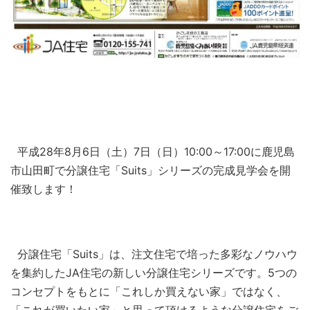
平成28年8月6日（土）7日（日）10:00～17:00に鹿児島
市山田町で分譲住宅「Suits」シリーズの完成見学会を開
催致します！
分譲住宅「Suits」は、注文住宅で培った多彩なノウハウ
を集約したJA住宅の新しい分譲住宅シリーズです。5つの
コンセプトをもとに「これしか買えない家」ではなく、
「これが買いたい家」と思って頂けるような分譲住宅をご