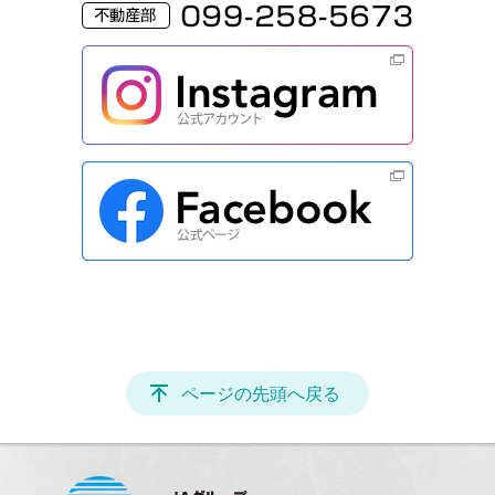
ページの先頭へ戻る