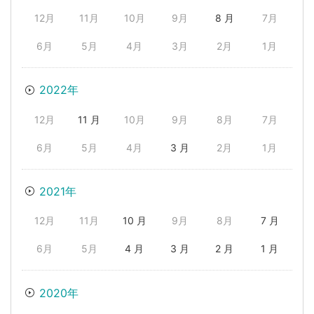
12月
11月
10月
9月
8 月
7月
6月
5月
4月
3月
2月
1月
2022年
12月
11 月
10月
9月
8月
7月
6月
5月
4月
3 月
2月
1月
2021年
12月
11月
10 月
9月
8月
7 月
6月
5月
4 月
3 月
2 月
1 月
2020年