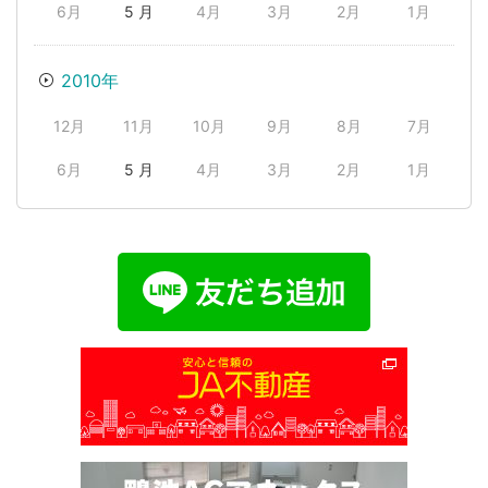
6月
5 月
4月
3月
2月
1月
2010年
12月
11月
10月
9月
8月
7月
6月
5 月
4月
3月
2月
1月