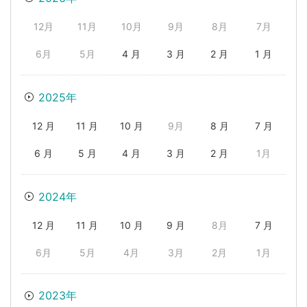
12月
11月
10月
9月
8月
7月
6月
5月
4 月
3 月
2 月
1 月
2025年
12 月
11 月
10 月
9月
8 月
7 月
6 月
5 月
4 月
3 月
2 月
1月
2024年
12 月
11 月
10 月
9 月
8月
7 月
6月
5月
4月
3月
2月
1月
2023年