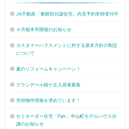
JA不動産「東餅田分譲住宅」内見予約常時受付中
４月植木市開催のお知らせ
カスタマーハラスメントに対する基本方針の制定
について
夏のリフォームキャンペーン！
グランデール桜ケ丘入居者募集
売却物件情報を求めています！
セミオーダー住宅「Pair」中山町モデルハウス分
譲のお知らせ