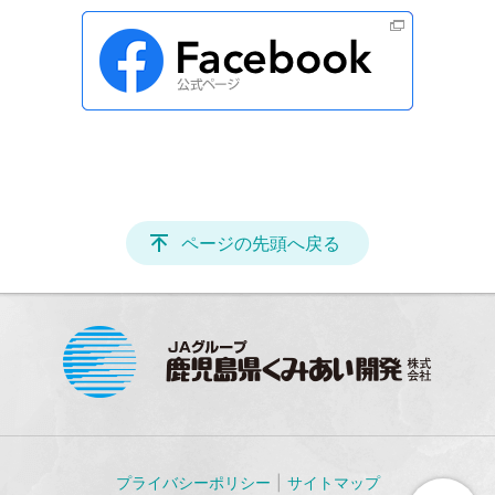
ページの先頭へ戻る
プライバシーポリシー
サイトマップ