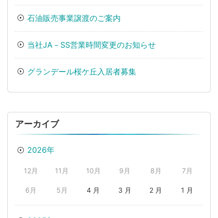
石油販売事業譲渡のご案内
当社JA－SS営業時間変更のお知らせ
グランデール桜ケ丘入居者募集
アーカイブ
2026年
12月
11月
10月
9月
8月
7月
6月
5月
4 月
3 月
2 月
1 月