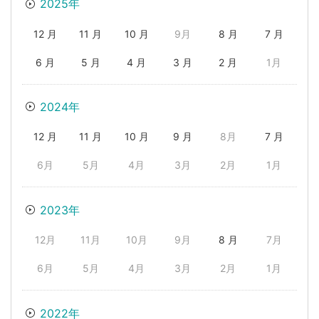
2025年
12 月
11 月
10 月
9月
8 月
7 月
6 月
5 月
4 月
3 月
2 月
1月
2024年
12 月
11 月
10 月
9 月
8月
7 月
6月
5月
4月
3月
2月
1月
2023年
12月
11月
10月
9月
8 月
7月
6月
5月
4月
3月
2月
1月
2022年