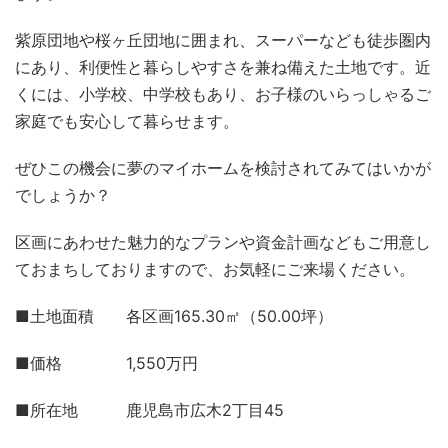
紫原団地や桜ヶ丘団地に囲まれ、スーパーなども徒歩圏内
にあり、利便性と暮らしやすさを兼ね備えた土地です。近
くには、小学校、中学校もあり、お子様のいらっしゃるご
家庭でも安心して暮らせます。
ぜひこの機会に夢のマイホームを検討されてみてはいかが
でしょうか？
区画にあわせた魅力的なプランや資金計画などもご用意し
ておまちしておりますので、お気軽にご来場ください。
■土地面積 各区画165.30㎡（50.00坪）
■価格 1,550万円
■所在地 鹿児島市広木2丁目45