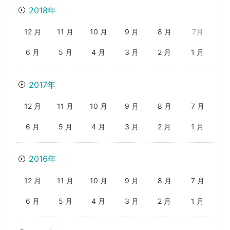
2018年
12 月
11 月
10 月
9 月
8 月
7月
6 月
5 月
4 月
3 月
2 月
1 月
2017年
12 月
11 月
10 月
9 月
8 月
7 月
6 月
5 月
4 月
3 月
2 月
1 月
2016年
12 月
11 月
10 月
9 月
8 月
7 月
6 月
5 月
4 月
3 月
2 月
1 月