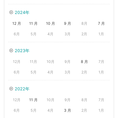
2024年
12 月
11 月
10 月
9 月
8月
7 月
6月
5月
4月
3月
2月
1月
2023年
12月
11月
10月
9月
8 月
7月
6月
5月
4月
3月
2月
1月
2022年
12月
11 月
10月
9月
8月
7月
6月
5月
4月
3 月
2月
1月