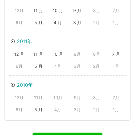
12月
11 月
10 月
9 月
8月
7月
6月
5 月
4 月
3 月
2月
1月
2011年
12 月
11 月
10 月
9月
8月
7 月
6月
5 月
4月
3月
2月
1月
2010年
12月
11月
10月
9月
8月
7月
6月
5 月
4月
3月
2月
1月