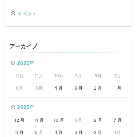
イベント
アーカイブ
2026年
12月
11月
10月
9月
8月
7月
6月
5月
4 月
3 月
2 月
1 月
2025年
12 月
11 月
10 月
9月
8 月
7 月
6 月
5 月
4 月
3 月
2 月
1月