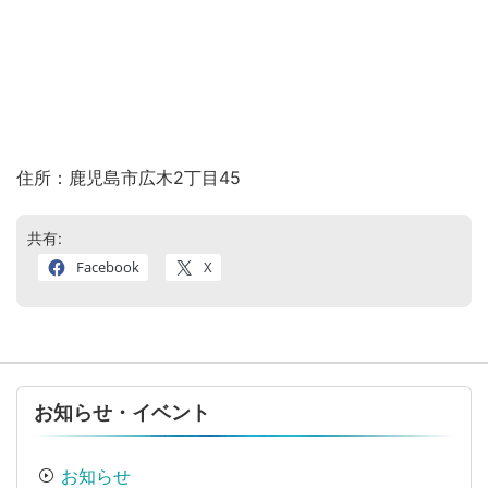
住所：鹿児島市広木2丁目45
共有:
Facebook
X
お知らせ・イベント
お知らせ