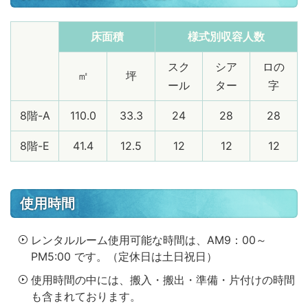
床面積
様式別収容人数
スク
シア
ロの
㎡
坪
ール
ター
字
8階-A
110.0
33.3
24
28
28
8階-E
41.4
12.5
12
12
12
使用時間
レンタルルーム使用可能な時間は、AM9：00～
PM5:00 です。（定休日は土日祝日）
使用時間の中には、搬入・搬出・準備・片付けの時間
も含まれております。