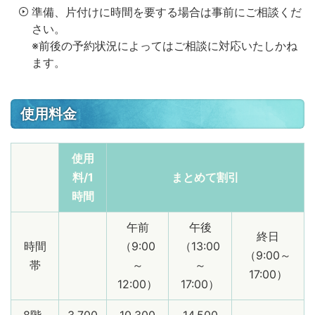
準備、片付けに時間を要する場合は事前にご相談くだ
さい。
※前後の予約状況によってはご相談に対応いたしかね
ます。
使用料金
使用
料/1
まとめて割引
時間
午前
午後
終日
時間
（9:00
（13:00
（9:00～
帯
～
～
17:00）
12:00）
17:00）