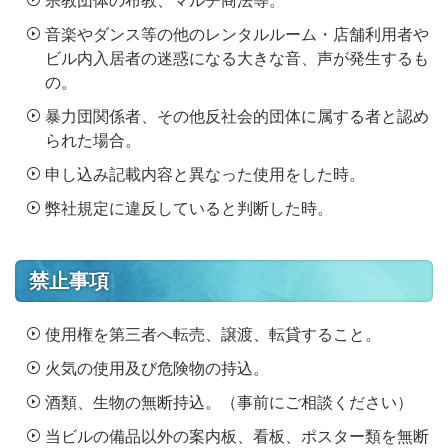
宗教団体の布教、マルチ商法等。
音楽やダンス等の他のレンタルルーム・店舗利用者や
ビル内入居者の迷惑になる大きな音、声が発生するも
の。
暴力団関係者、その他反社会的団体に属する者と認め
られた場合。
申し込み記載内容と異なった使用をした時。
弊社規定に違反していると判断した時。
禁止事項
使用権を第三者へ転売、譲渡、転貸すること。
火気の使用及び危険物の持込。
酒類、生物の無断持込。（事前にご相談ください）
当ビルの備品以外の案内板、看板、ポスター類を無断