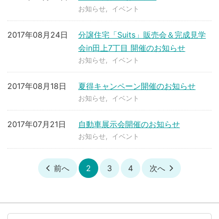
お知らせ
イベント
2017年08月24日
分譲住宅「Suits」販売会＆完成見学
会in田上7丁目 開催のお知らせ
お知らせ
イベント
2017年08月18日
夏得キャンペーン開催のお知らせ
お知らせ
イベント
2017年07月21日
自動車展示会開催のお知らせ
お知らせ
イベント
前へ
2
3
4
次へ