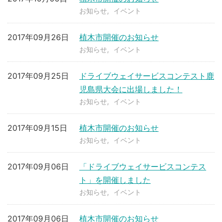
お知らせ
イベント
2017年09月26日
植木市開催のお知らせ
お知らせ
イベント
2017年09月25日
ドライブウェイサービスコンテスト鹿
児島県大会に出場しました！
お知らせ
イベント
2017年09月15日
植木市開催のお知らせ
お知らせ
イベント
2017年09月06日
「ドライブウェイサービスコンテス
ト」を開催しました
お知らせ
イベント
2017年09月06日
植木市開催のお知らせ