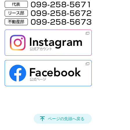
ページの先頭へ戻る