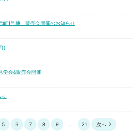
福元町1号棟 販売会開催のお知らせ
月)
成見学会&販売会開催
らせ
5
6
7
8
9
...
21
次へ