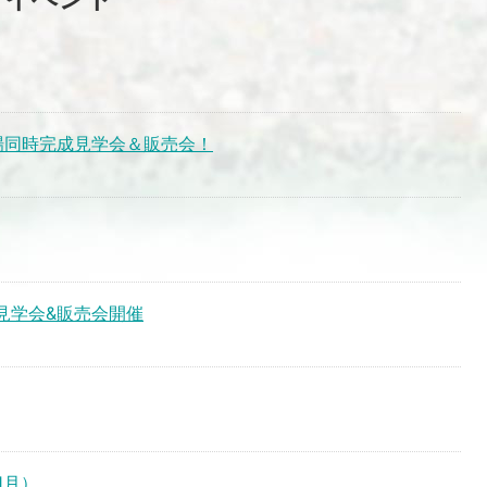
会場同時完成見学会＆販売会！
成見学会&販売会開催
1月）