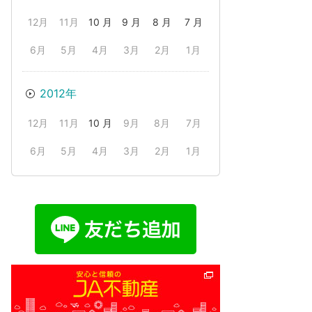
12月
11月
10 月
9 月
8 月
7 月
6月
5月
4月
3月
2月
1月
2012年
12月
11月
10 月
9月
8月
7月
6月
5月
4月
3月
2月
1月